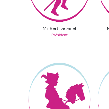
Mr Bert De Smet
Président