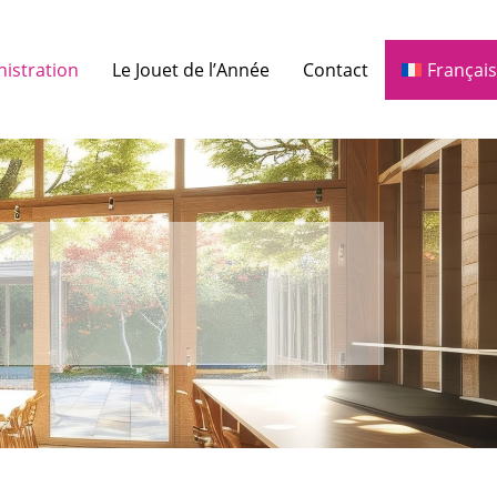
nistration
Le Jouet de l’Année
Contact
Français
Nederlands
(
Néerlandais
)
English
(
Anglais
)